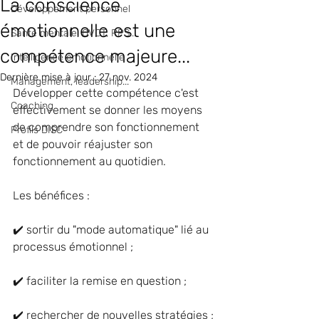
La conscience
Développement personnel
émotionnelle est une
Santé mentale, QVCT, RPS...
compétence majeure...
Intelligence émotionnelle
Dernière mise à jour :
27 nov. 2024
Management, leadership...
Développer cette compétence c'est 
Coaching
effectivement se donner les moyens 
de comprendre son fonctionnement 
Profils DISC
et de pouvoir réajuster son 
fonctionnement au quotidien. 
Les bénéfices : 
✔️ sortir du "mode automatique" lié au 
processus émotionnel ;
✔️ faciliter la remise en question ;
✔️ rechercher de nouvelles stratégies ;