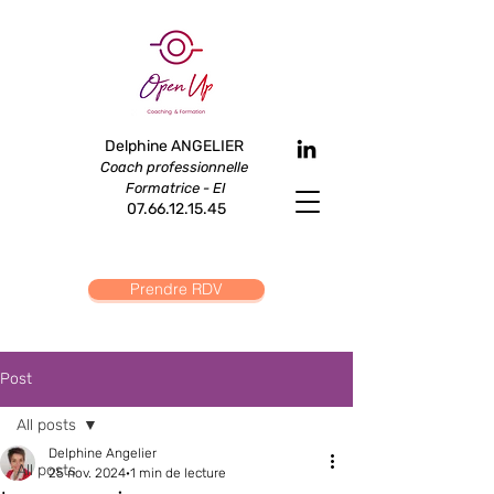
Delphine ANGELIER
Coach professi
onnelle
Formatrice - EI
07.66.12.15.45
Prendre RDV
Post
All posts
Delphine Angelier
All posts
25 nov. 2024
1 min de lecture