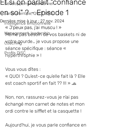
Et si on parlait "confiance
Développement personnel
en soi" ? - Episode 1
Santé mentale, QVCT, RPS...
Dernière mise à jour :
27 nov. 2024
Intelligence émotionnelle
« J’peux pas, j’ai muscu ! »
Management, leadership...
Même pas besoin de vos baskets ni de 
votre gourde… je vous propose une 
Coaching
séance spécifique : séance « 
Profils DISC
hyperthrophie » !
Vous vous dîtes :
« QUOI ? Qu’est-ce qu’elle fait là ? Elle 
est coach sportif en fait ?? !!! » 🧢 
Non, non, rassurez-vous je n’ai pas 
échangé mon carnet de notes et mon 
ordi contre le sifflet et la casquette !
Aujourd’hui, je vous parle confiance en 