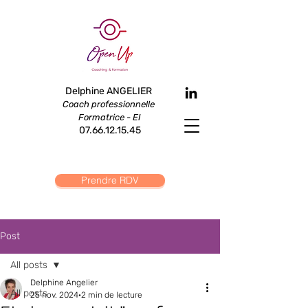
Delphine ANGELIER
Coach professi
onnelle
Formatrice - EI
07.66.12.15.45
Prendre RDV
Post
All posts
Delphine Angelier
All posts
25 nov. 2024
2 min de lecture